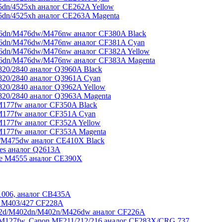
dn/4525xh аналог CE262A Yellow
dn/4525xh аналог CE263A Magenta
6dn/M476dw/M476nw аналог CF380A Black
76dn/M476dw/M476nw аналог CF381A Cyan
6dn/M476dw/M476nw аналог CF382A Yellow
76dn/M476dw/M476nw аналог CF383A Magenta
20/2840 аналог Q3960A Black
820/2840 аналог Q3961A Cyan
20/2840 аналог Q3962A Yellow
20/2840 аналог Q3963A Magenta
177fw аналог CF350A Black
M177fw аналог CF351A Cyan
177fw аналог CF352A Yellow
177fw аналог CF353A Magenta
/M475dw аналог CE410X Black
ies аналог Q2613A
se M4555 аналог CE390X
1006, аналог CB435A
 M403/427 CF228A
02d/M402dn/M402n/M426dw аналог CF226A
M127fw, Canon MF211/212/216 аналог CF283X/CRG 737