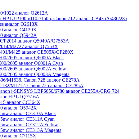
0/1022 аналог Q2612A
HP LJ P1005/1102/1505, Canon 712 аналог CB435A/436/285
ies аналог Q2613X
00 аналог C4129X
50 аналог Q5942A
20/P2014 аналог Q5949A/Q7553A
2014/M2727 аналог Q7553X
M401/M425 аналог CE505X/CF280X
00/2605 аналог Q6000A Black
600/2605 аналог Q6001A Cyan
00/2605 аналог Q6002A Yellow
00/2605 аналог Q6003A Magenta
06/M1536, Canon 728 аналог CE278A
1132/M1212, Canon 725 аналог CE285A
Canon i-SENSYS LBP6650/6780 аналог CE255A/CRG 724
алог HP LJ Q7516A
515 аналог CC364X
50 аналог Q5942X
5nw аналог CE310A Black
5nw аналог CE311A Cyan
5nw аналог CE312A Yellow
5nw аналог CE313A Magenta
0 аналог C7115X