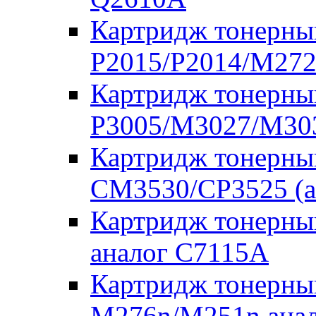
Картридж тонерны
P2015/P2014/M272
Картридж тонерны
P3005/M3027/M303
Картридж тонерны
CM3530/CP3525 (а
Картридж тонерны
аналог C7115A
Картридж тонерны
M276n/M251n анал