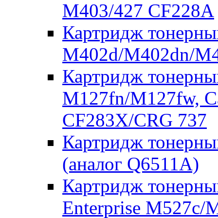
M403/427 CF228A
Картридж тонерны
M402d/M402dn/M4
Картридж тонерны
M127fn/M127fw, C
CF283X/CRG 737
Картридж тонерны
(аналог Q6511A)
Картридж тонерный
Enterprise M527c