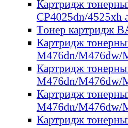
Картридж тонерны
CP4025dn/4525xh 
Tонер картридж 
Картридж тонерны
M476dn/M476dw/M
Картридж тонерны
M476dn/M476dw/M
Картридж тонерны
M476dn/M476dw/M
Картридж тонерны