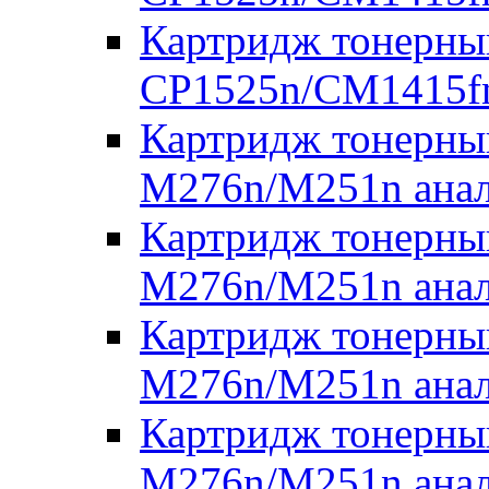
Картридж тонерны
CP1525n/CM1415fn
Картридж тонерны
M276n/M251n анал
Картридж тонерны
M276n/M251n анал
Картридж тонерны
M276n/M251n анал
Картридж тонерны
M276n/M251n анал