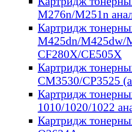
Картридж тонерны
M276n/M251n анал
Картридж тонерны
M425dn/M425dw/M
CF280X/CE505X
Картридж тонерны
CM3530/CP3525 (а
Картридж тонерны
1010/1020/1022 а
Картридж тонерны