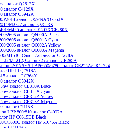
ies аналог Q2613X
00 аналог C4129X
50 аналог Q5942A
20/P2014 аналог Q5949A/Q7553A
2014/M2727 аналог Q7553X
M401/M425 аналог CE505X/CF280X
00/2605 аналог Q6000A Black
600/2605 аналог Q6001A Cyan
00/2605 аналог Q6002A Yellow
00/2605 аналог Q6003A Magenta
06/M1536, Canon 728 аналог CE278A
1132/M1212, Canon 725 аналог CE285A
Canon i-SENSYS LBP6650/6780 аналог CE255A/CRG 724
алог HP LJ Q7516A
515 аналог CC364X
50 аналог Q5942X
5nw аналог CE310A Black
5nw аналог CE311A Cyan
5nw аналог CE312A Yellow
5nw аналог CE313A Magenta
0 аналог C7115X
non LBP 800/810 аналог C4092A
алог HP C6615DE Black
0C/1600C аналог HP 51645A Black
алог CE314A)