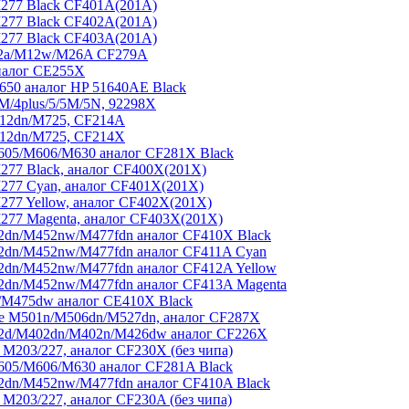
277 Black CF401A(201A)
277 Black CF402A(201A)
277 Black CF403A(201A)
M12a/M12w/M26A CF279A
налог CE255X
650 аналог HP 51640AE Black
M/4plus/5/5M/5N, 92298X
712dn/M725, CF214A
712dn/M725, CF214X
05/M606/M630 аналог CF281X Black
77 Black, аналог CF400X(201X)
277 Cyan, аналог CF401X(201X)
77 Yellow, аналог CF402X(201X)
277 Magenta, аналог CF403X(201X)
2dn/M452nw/M477fdn аналог CF410X Black
2dn/M452nw/M477fdn аналог CF411A Cyan
2dn/M452nw/M477fdn аналог CF412A Yellow
2dn/M452nw/M477fdn аналог CF413A Magenta
/M475dw аналог CE410X Black
se M501n/M506dn/M527dn, аналог CF287X
02d/M402dn/M402n/M426dw аналог CF226X
 M203/227, аналог CF230X (без чипа)
05/M606/M630 аналог CF281A Black
2dn/M452nw/M477fdn аналог CF410A Black
 M203/227, аналог CF230A (без чипа)