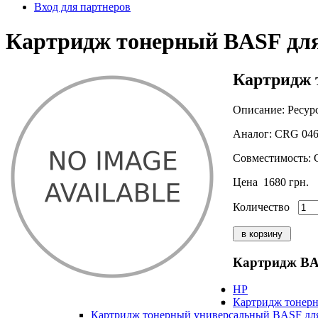
Вход для партнеров
Картридж тонерный BASF для
Картридж 
Описание:
Ресурс
Аналог:
CRG 046
Совместимость:
C
Цена
1680 грн.
Количество
Картридж B
HP
Картридж тонерн
Картридж тонерный универсальный BASF для 