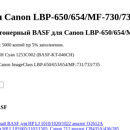
 Canon LBP-650/654/MF-730/73
тонерный BASF для Canon LBP-650/654/M
 5000 копий пр 5% заполнении.
H Cyan 1253C002 (BASF-KT-046CH)
anon ImageClass LBP-650/653/654/MF-731/733/735
ASF
ый BASF для HP LJ 1010/1020/1022 аналог Q2612A
HP LJ P1005/1102/1505, Canon 712 аналог CB435A/436/285