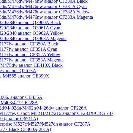
6dn/M476dw/M476nw аналог CF380A Black
76dn/M476dw/M476nw аналог CF381A Cyan
6dn/M476dw/M476nw аналог CF382A Yellow
76dn/M476dw/M476nw аналог CF383A Magenta
20/2840 аналог Q3960A Black
820/2840 аналог Q3961A Cyan
20/2840 аналог Q3962A Yellow
20/2840 аналог Q3963A Magenta
177fw аналог CF350A Black
M177fw аналог CF351A Cyan
177fw аналог CF352A Yellow
177fw аналог CF353A Magenta
/M475dw аналог CE410X Black
ies аналог Q2613A
se M4555 аналог CE390X
1006, аналог CB435A
 M403/427 CF228A
02d/M402dn/M402n/M426dw аналог CF226A
M127fw, Canon MF211/212/216 аналог CF283X/CRG 737
0 (аналог Q6511A)
terprise M527c/M527f/M527dn аналог CF287A
277 Black CF400A(201A)