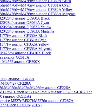
6dn/M476dw/M476nw аналог CF380A Black
76dn/M476dw/M476nw аналог CF381A Cyan
6dn/M476dw/M476nw аналог CF382A Yellow
76dn/M476dw/M476nw аналог CF383A Magenta
20/2840 аналог Q3960A Black
820/2840 аналог Q3961A Cyan
20/2840 аналог Q3962A Yellow
20/2840 аналог Q3963A Magenta
177fw аналог CF350A Black
M177fw аналог CF351A Cyan
177fw аналог CF352A Yellow
177fw аналог CF353A Magenta
/M475dw аналог CE410X Black
ies аналог Q2613A
se M4555 аналог CE390X
1006, аналог CB435A
 M403/427 CF228A
02d/M402dn/M402n/M426dw аналог CF226A
M127fw, Canon MF211/212/216 аналог CF283X/CRG 737
0 (аналог Q6511A)
terprise M527c/M527f/M527dn аналог CF287A
277 Black CF400A(201A)