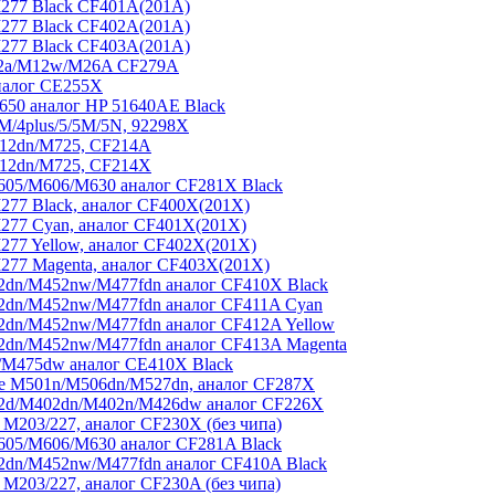
277 Black CF401A(201A)
277 Black CF402A(201A)
277 Black CF403A(201A)
M12a/M12w/M26A CF279A
налог CE255X
650 аналог HP 51640AE Black
M/4plus/5/5M/5N, 92298X
712dn/M725, CF214A
712dn/M725, CF214X
05/M606/M630 аналог CF281X Black
77 Black, аналог CF400X(201X)
277 Cyan, аналог CF401X(201X)
77 Yellow, аналог CF402X(201X)
277 Magenta, аналог CF403X(201X)
2dn/M452nw/M477fdn аналог CF410X Black
2dn/M452nw/M477fdn аналог CF411A Cyan
2dn/M452nw/M477fdn аналог CF412A Yellow
2dn/M452nw/M477fdn аналог CF413A Magenta
/M475dw аналог CE410X Black
se M501n/M506dn/M527dn, аналог CF287X
02d/M402dn/M402n/M426dw аналог CF226X
 M203/227, аналог CF230X (без чипа)
05/M606/M630 аналог CF281A Black
2dn/M452nw/M477fdn аналог CF410A Black
 M203/227, аналог CF230A (без чипа)