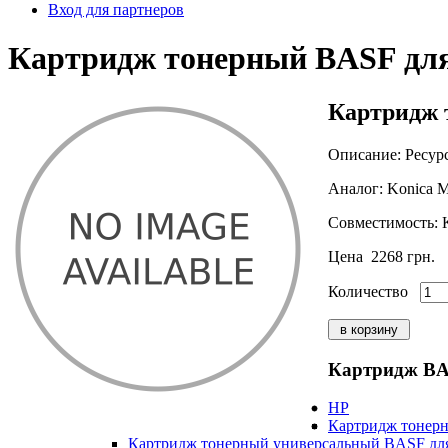
Вход для партнеров
Картридж тонерный BASF для 
Картридж т
Описание:
Ресурс
Аналог:
Konica M
Совместимость:
K
Цена
2268 грн.
Количество
Картридж B
HP
Картридж тонерн
Картридж тонерный универсальный BASF для 