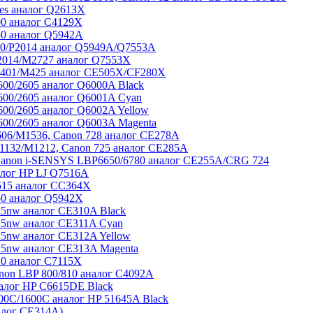
ies аналог Q2613X
00 аналог C4129X
50 аналог Q5942A
20/P2014 аналог Q5949A/Q7553A
2014/M2727 аналог Q7553X
M401/M425 аналог CE505X/CF280X
00/2605 аналог Q6000A Black
600/2605 аналог Q6001A Cyan
00/2605 аналог Q6002A Yellow
00/2605 аналог Q6003A Magenta
06/M1536, Canon 728 аналог CE278A
1132/M1212, Canon 725 аналог CE285A
Canon i-SENSYS LBP6650/6780 аналог CE255A/CRG 724
алог HP LJ Q7516A
515 аналог CC364X
50 аналог Q5942X
5nw аналог CE310A Black
5nw аналог CE311A Cyan
5nw аналог CE312A Yellow
5nw аналог CE313A Magenta
0 аналог C7115X
non LBP 800/810 аналог C4092A
алог HP C6615DE Black
0C/1600C аналог HP 51645A Black
алог CE314A)