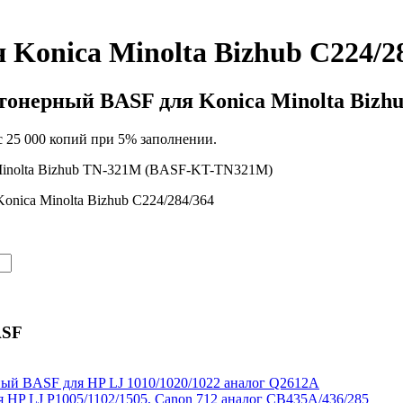
Konica Minolta Bizhub C224/2
онерный BASF для Konica Minolta Bizhu
 25 000 копий при 5% заполнении.
inolta Bizhub TN-321M (BASF-KT-TN321M)
onica Minolta Bizhub C224/284/364
ASF
ый BASF для HP LJ 1010/1020/1022 аналог Q2612A
HP LJ P1005/1102/1505, Canon 712 аналог CB435A/436/285